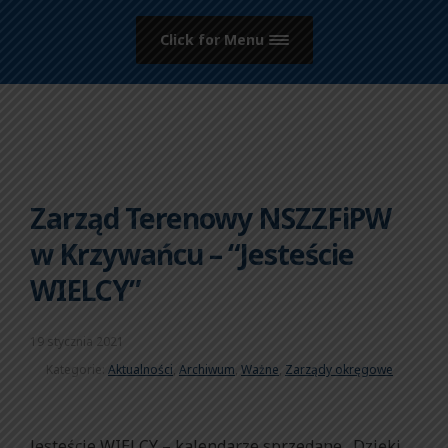
Click for Menu
Zarząd Terenowy NSZZFiPW
w Krzywańcu – “Jesteście
WIELCY”
19 stycznia 2021
Kategorie:
Aktualności
,
Archiwum
,
Ważne
,
Zarządy okręgowe
Jesteście WIELCY – kalendarze sprzedane . Dzięki