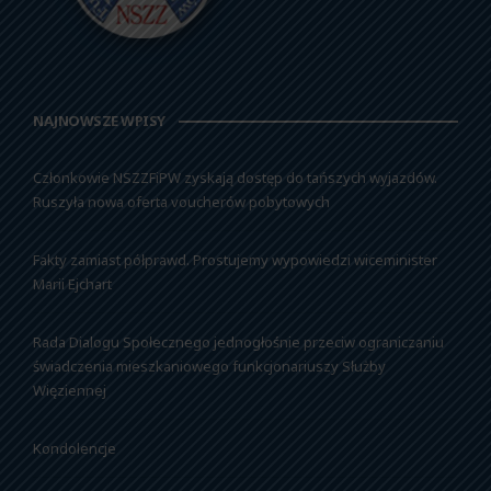
NAJNOWSZE WPISY
Członkowie NSZZFiPW zyskają dostęp do tańszych wyjazdów.
Ruszyła nowa oferta voucherów pobytowych
Fakty zamiast półprawd. Prostujemy wypowiedzi wiceminister
Marii Ejchart
Rada Dialogu Społecznego jednogłośnie przeciw ograniczaniu
świadczenia mieszkaniowego funkcjonariuszy Służby
Więziennej
Kondolencje