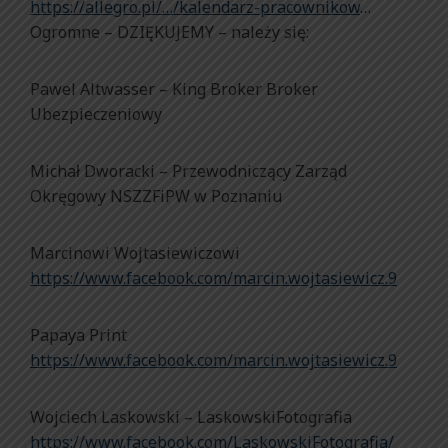
https://allegro.pl/…/kalendarz-pracownikow
…
Ogromne – DZIĘKUJEMY – należy się:
Pawel Altwasser – King Broker Broker
Ubezpieczeniowy
Michał Dworacki – Przewodniczący Zarząd
Okręgowy NSZZFiPW w Poznaniu
Marcinowi Wojtasiewiczowi
https://www.facebook.com/marcin.wojtasiewicz.9
Papaya Print
https://www.facebook.com/marcin.wojtasiewicz.9
Wojciech Laskowski – LaskowskiFotografia
https://www.facebook.com/LaskowskiFotografia/