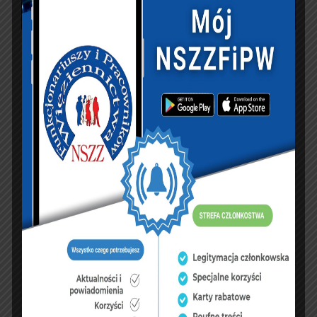
PREVIOUS ARTICLE
NEXT ARTICLE
Gdzie się podział
Budżet na 2021 rok
projekt zmian w art.
ostatecznie przyjęty.
15a?
Wiemy, ile dostaną
służby
KSIĘGA GOŚCI:
Zobacz księgę