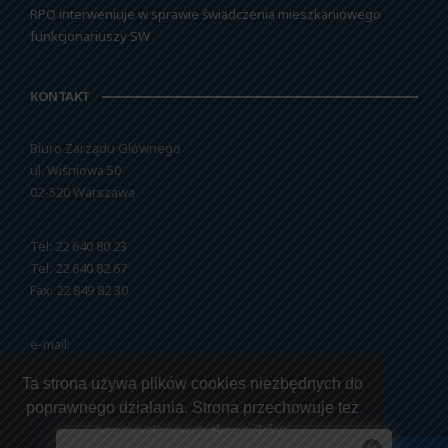
RPO interweniuje w sprawie świadczenia mieszkaniowego
funkcjonariuszy SW
KONTAKT
Biuro Zarządu Głównego
ul. Wiśniowa 50
02-520 Warszawa
Tel: 22 640 80 23
Tel: 22 640 82 67
Fax: 22 849 82 30
e-mail:
nszzfipw@nszzfipw.org.pl
Ta strona używa plików cookies niezbędnych do
poprawnego działania. Strona przechowuje też
pewne dane użytkowników.