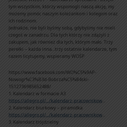
tym wszystkim, którzy wspomogli naszą akcję, my
możemy pomóc naszym koleżankom i kolegom oraz
ich rodzinom.
Jednakże, nie byli byśmy sobą, gdybyśmy nie mieli
czegoś w zanadrzu. Dla tych którzy nie zdążyli z
zakupem, jak również dla tych, którym mało. Trzy
perełki – każda inna…trzy ostatnie kalendarze, tym
razem licytujemy, wspieramy WOŚP
https://www.facebook.com/WO%C5%9AP-
Nowogr%C3%B3d-Bobrza%C5%84ski-
1512736985652488/
1. Kalendarz w formacie A3
https://allegro.pl/…/kalendarz-pracownikow
…
2. Kalendarz biurkowy – piramidka
https://allegro.pl/…/kalendarz-pracownikow
…
3. Kalendarz trójdzielny