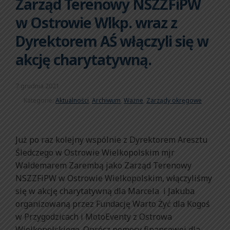
Zarząd Terenowy NSZZFiPW
w Ostrowie Wlkp. wraz z
Dyrektorem AŚ włączyli się w
akcję charytatywną.
7 grudnia 2021
Kategorie:
Aktualności
,
Archiwum
,
Ważne
,
Zarządy okręgowe
Już po raz kolejny wspólnie z Dyrektorem Aresztu
Śledczego w Ostrowie Wielkopolskim mjr
Waldemarem Zarembą jako Zarząd Terenowy
NSZZFiPW w Ostrowie Wielkopolskim, włączyliśmy
się w akcję charytatywną dla Marcela i Jakuba
organizowaną przez Fundację Warto Żyć dla Kogoś
w Przygodzicach i MotoEventy z Ostrowa
Wielkopolskiego. Oprócz pomocy finansowej dla