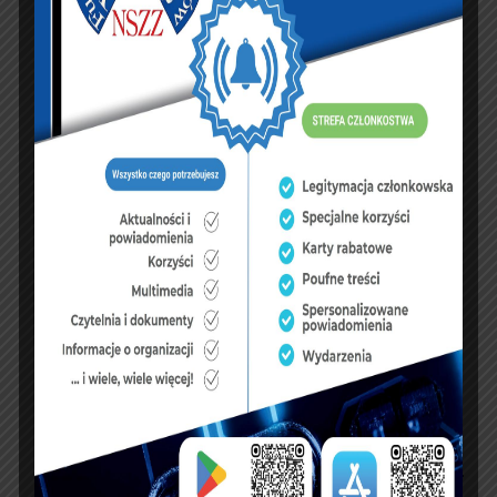
PREVIOUS ARTICLE
NEXT ARTICLE
Obowiązkowe
Pismo Zarządu
szczepienie dla służb
Głównego NSZZFiPW
mundurowych
do Ministra
[AKTUALIZACJA]
Sprawiedliwości ws.
reorganizacji OISW.
KSIĘGA GOŚCI: