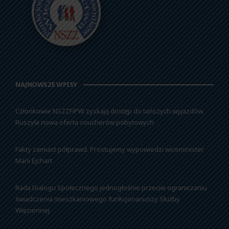
NAJNOWSZE WPISY
Członkowie NSZZFiPW zyskają dostęp do tańszych wyjazdów.
Ruszyła nowa oferta voucherów pobytowych
Fakty zamiast półprawd. Prostujemy wypowiedzi wiceminister
Marii Ejchart
Rada Dialogu Społecznego jednogłośnie przeciw ograniczaniu
świadczenia mieszkaniowego funkcjonariuszy Służby
Więziennej