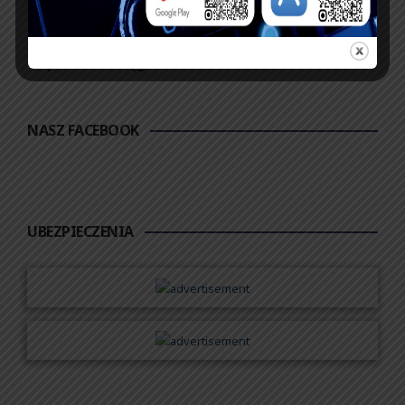
Zobacz księgę
dopisz do księgi
NASZ FACEBOOK
UBEZPIECZENIA