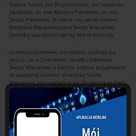
Izabela Toczek, por. Krzysztof Szulc, por. Sebastian
Świątnicki, mł. chor. Martyna Pietraszek, mł. chor.
Janusz Pietruszka. Wzięła w niej udział również
Kompania Reprezentacyjna Służby Więziennej.
Dowódcą uroczystości był mjr Marek Kaszczyk.
Uczestnicy piątkowej uroczystości spotkają się
jeszcze raz w Centralnym Ośrodku Szkolenia
Służby Więziennej w Kaliszu, podczas przygotowań
do uroczystej promocji oficerskiej Służby
Więziennej, która odbędzie się 28 czerwca na Placu
Józefa Piłsudskiego w Warszawie.
źródło:
https://ochrona24.info/19477,promocja-
oficerska-w-cossw-w-kaliszu/