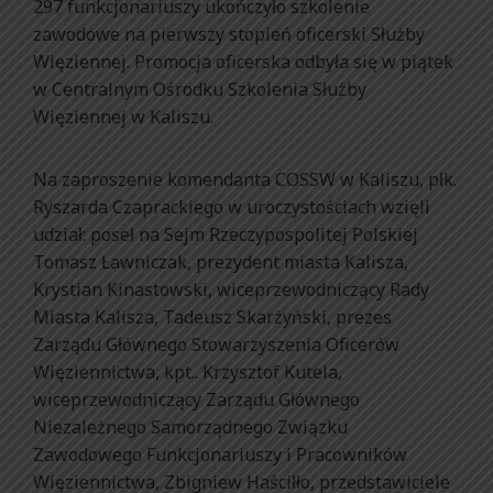
297 funkcjonariuszy ukończyło szkolenie
zawodowe na pierwszy stopień oficerski Służby
Więziennej. Promocja oficerska odbyła się w piątek
w Centralnym Ośrodku Szkolenia Służby
Więziennej w Kaliszu.
Na zaproszenie komendanta COSSW w Kaliszu, płk.
Ryszarda Czaprackiego w uroczystościach wzięli
udział: poseł na Sejm Rzeczypospolitej Polskiej
Tomasz Ławniczak, prezydent miasta Kalisza,
Krystian Kinastowski, wiceprzewodniczący Rady
Miasta Kalisza, Tadeusz Skarżyński, prezes
Zarządu Głównego Stowarzyszenia Oficerów
Więziennictwa, kpt.. Krzysztof Kutela,
wiceprzewodniczący Zarządu Głównego
Niezależnego Samorządnego Związku
Zawodowego Funkcjonariuszy i Pracowników
Więziennictwa, Zbigniew Haściłło, przedstawiciele