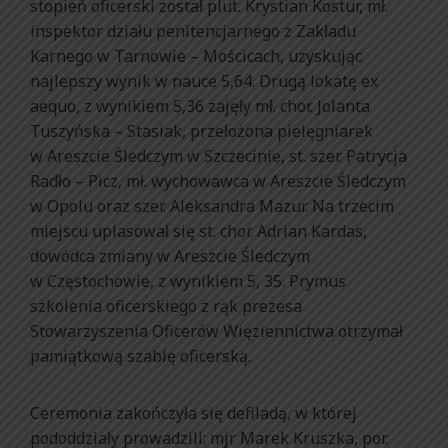
stopień oficerski został plut. Krystian Kostur, mł.
inspektor działu penitencjarnego z Zakładu
Karnego w Tarnowie – Mościcach, uzyskując
najlepszy wynik w nauce 5,64. Drugą lokatę ex
aequo, z wynikiem 5,36 zajęły mł. chor. Jolanta
Tuszyńska – Stasiak, przełożona pielęgniarek
w Areszcie Śledczym w Szczecinie, st. szer. Patrycja
Radło – Picz, mł. wychowawca w Areszcie Śledczym
w Opolu oraz szer. Aleksandra Mazur. Na trzecim
miejscu uplasował się st. chor. Adrian Kardas,
dowódca zmiany w Areszcie Śledczym
w Częstochowie, z wynikiem 5, 35. Prymus
szkolenia oficerskiego z rąk prezesa
Stowarzyszenia Oficerów Więziennictwa otrzymał
pamiątkową szablę oficerską.
Ceremonia zakończyła się defiladą, w której
pododdziały prowadzili: mjr Marek Kruszka, por.