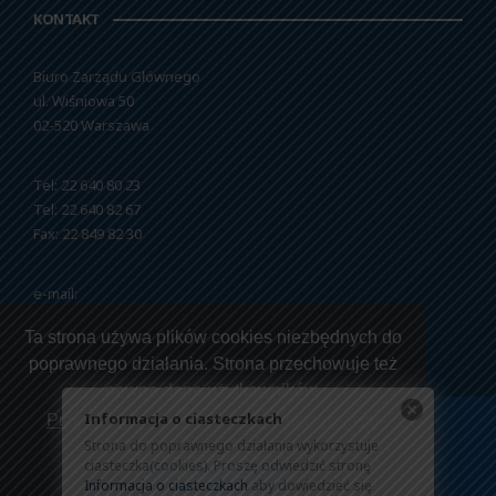
KONTAKT
Biuro Zarządu Głównego
ul. Wiśniowa 50
02-520 Warszawa
Tel: 22 640 80 23
Tel: 22 640 82 67
Fax: 22 849 82 30
e-mail:
nszzfipw@nszzfipw.org.pl
Ta strona używa plików cookies niezbędnych do
poprawnego działania. Strona przechowuje też
pewne dane użytkowników.
Informacja o ciasteczkach
Przeczytaj jak korzystamy z twoich danych
Strona do poprawnego działania wykorzystuje
Copyright © 2026 NSZZ Funkcjonariuszy i Pracowników
ciasteczka(cookies). Proszę odwiedzić stronę
Rozumiem
Więziennictwa.
Informacja o ciasteczkach
aby dowiedzieć się