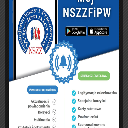
PREVIOUS ARTICLE
NEXT ARTICLE
Służba Więzienna bez
Podsumowanie pracy
ministra. Patryk Jaki
wiceministra Patryka
zdobył mandat
Jakiego w
europosła
Ministerstwie
Sprawiedliwości
KSIĘGA GOŚCI:
Zobacz księgę
dopisz do księgi