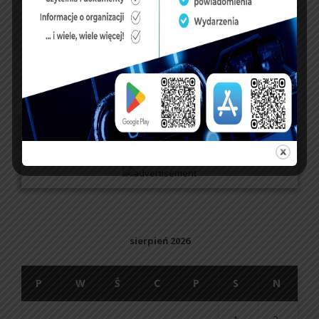
NASZ FACEBOOK
UBEZPIECZENIA
sierpień 2026
P
W
Ś
C
P
S
N