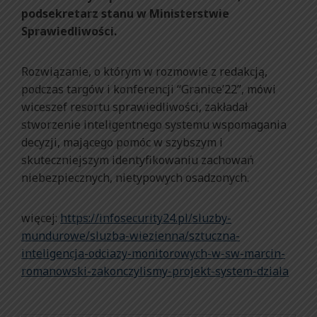
podsekretarz stanu w Ministerstwie
Sprawiedliwości.
Rozwiązanie, o którym w rozmowie z redakcją,
podczas targów i konferencji “Granice’22”, mówi
wiceszef resortu sprawiedliwości, zakładał
stworzenie inteligentnego systemu wspomagania
decyzji, mającego pomóc w szybszym i
skuteczniejszym identyfikowaniu zachowań
niebezpiecznych, nietypowych osadzonych.
więcej:
https://infosecurity24.pl/sluzby-
mundurowe/sluzba-wiezienna/sztuczna-
inteligencja-odciazy-monitorowych-w-sw-marcin-
romanowski-zakonczylismy-projekt-system-dziala