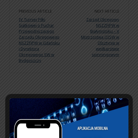
PREVIOUS ARTICLE
NEXT ARTICLE
IV Turniej Piłki
Zarząd Okręgowy
Siatkowej o Puchar
NSZZFiPW w
Przewodniczącego
Białymstoku – V
Zarządu Okręgowego
Mistrzostwa OISW w
NSZZFiPW w Gdańsku
Olsztynie w
i Dyrektora
wędkarstwie
Okręgowego SW w
spinningowym
Bydgoszczy
KSIĘGA GOŚCI:
Zobacz księgę
dopisz do księgi