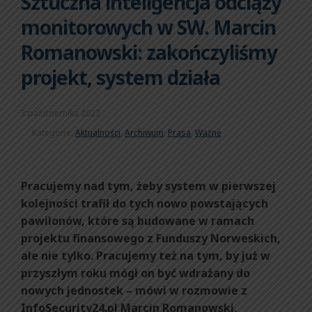
Sztuczna inteligencja odciąży
monitorowych w SW. Marcin
Romanowski: zakończyliśmy
projekt, system działa
3 października 2022
Kategorie:
Aktualności
,
Archiwum
,
Prasa
,
Ważne
Pracujemy nad tym, żeby system w pierwszej
kolejności trafił do tych nowo powstających
pawilonów, które są budowane w ramach
projektu finansowego z Funduszy Norweskich,
ale nie tylko. Pracujemy też na tym, by już w
przyszłym roku mógł on być wdrażany do
nowych jednostek – mówi w rozmowie z
InfoSecurity24.pl Marcin Romanowski,