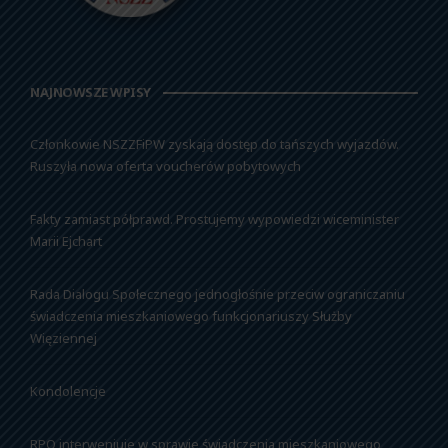
NAJNOWSZE WPISY
Członkowie NSZZFiPW zyskają dostęp do tańszych wyjazdów.
Ruszyła nowa oferta voucherów pobytowych
Fakty zamiast półprawd. Prostujemy wypowiedzi wiceminister
Marii Ejchart
Rada Dialogu Społecznego jednogłośnie przeciw ograniczaniu
świadczenia mieszkaniowego funkcjonariuszy Służby
Więziennej
Kondolencje
RPO interweniuje w sprawie świadczenia mieszkaniowego