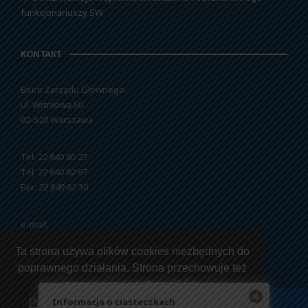
funkcjonariuszy SW
KONTAKT
Biuro Zarządu Głównego
ul. Wiśniowa 50
02-520 Warszawa
Tel: 22 640 80 23
Tel: 22 640 82 67
Fax: 22 849 82 30
e-mail:
nszzfipw@nszzfipw.org.pl
Ta strona używa plików cookies niezbędnych do
poprawnego działania. Strona przechowuje też
pewne dane użytkowników.
Informacja o ciasteczkach
Przeczytaj jak korzystamy z twoich danych