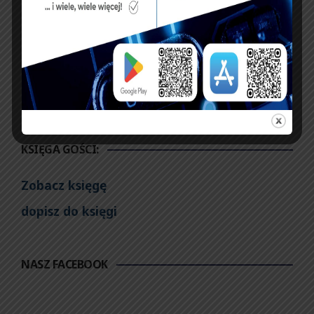
Olsztynie w
wędkarstwie
spinningowym
KSIĘGA GOŚCI:
Zobacz księgę
dopisz do księgi
NASZ FACEBOOK