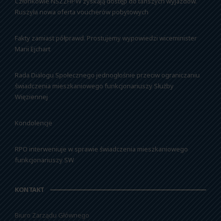
Członkowie NSZZFiPW zyskają dostęp do tańszych wyjazdów.
Ruszyła nowa oferta voucherów pobytowych
Fakty zamiast półprawd. Prostujemy wypowiedzi wiceminister
Marii Ejchart
Rada Dialogu Społecznego jednogłośnie przeciw ograniczaniu
świadczenia mieszkaniowego funkcjonariuszy Służby
Więziennej
Kondolencje
RPO interweniuje w sprawie świadczenia mieszkaniowego
funkcjonariuszy SW
KONTAKT
Biuro Zarządu Głównego