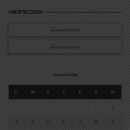
UBEZPIECZENIA
sierpień 2026
P
W
Ś
C
P
S
N
1
2
3
4
5
6
7
8
9