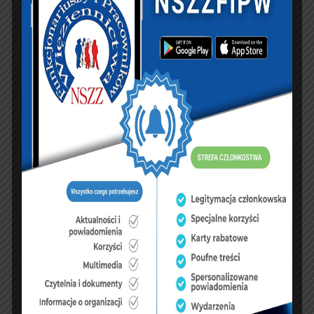
Pismo do Ministra Sprawiedliwości
PREVIOUS ARTICLE
NEXT ARTICLE
Zarząd Okręgowy
Komunikat po
NSZZFiPW w
spotkaniu w
Białymstoku – V
Ministerstwie
Mistrzostwa OISW w
Sprawiedliwości